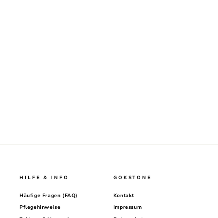
MULTI ZIRKONIA KETTE
Normaler
59,00€
Sonderpreis
29,00€
Preis
HILFE & INFO
GOKSTONE
Häufige Fragen (FAQ)
Kontakt
Pflegehinweise
Impressum