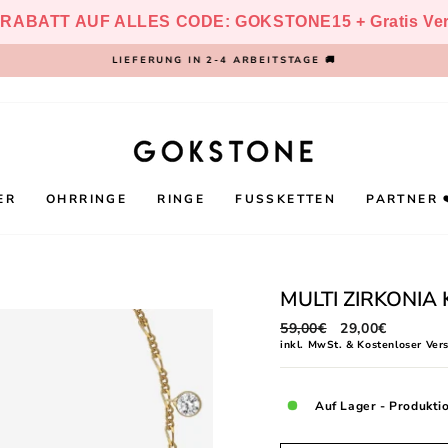
 RABATT AUF ALLES CODE: GOKSTONE15 + Gratis Vers
LIEFERUNG IN 2-4 ARBEITSTAGE 🚚
Pause
Diashow
ER
OHRRINGE
RINGE
FUSSKETTEN
PARTNER 
MULTI ZIRKONIA 
Normaler
59,00€
Sonderpreis
29,00€
Preis
inkl. MwSt. & Kostenloser Ver
Auf Lager - Produkti