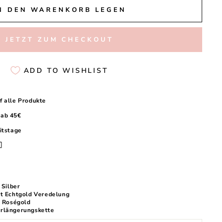
N DEN WARENKORB LEGEN
JETZT ZUM CHECKOUT
ADD TO WISHLIST
f alle Produkte
 ab 45€
itstage

 Silber
at Echtgold Veredelung
& Roségold
rlängerungskette