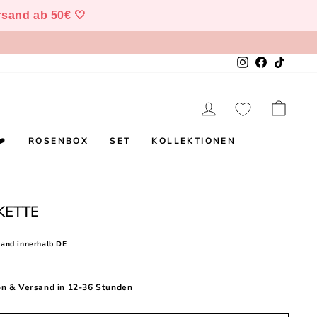
and ab 50€ 🤍
Instagram
Facebook
TikTok
EINLOGGEN
EIN
❤️
ROSENBOX
SET
KOLLEKTIONEN
KETTE
sand innerhalb DE
on & Versand in 12-36 Stunden