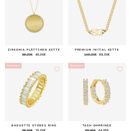
ZIRKONIA PLÄTTCHEN KETTE
PREMIUM INITIAL KETTE
Normaler
69,00€
Sonderpreis
49,00€
Normaler
149,00€
Sonderpreis
89,00€
Preis
Preis
Reduziert
Reduziert
BAGUETTE STONES RING
TASH OHRRINGE
Normaler
69,00€
Sonderpreis
29,50€
Normaler
69,00€
Sonderpreis
44,00€