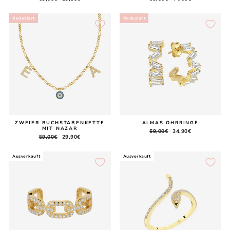
Preis
Preis
Reduziert
Reduziert
ZWEIER BUCHSTABENKETTE
ALMAS OHRRINGE
MIT NAZAR
Normaler
59,00€
Sonderpreis
34,90€
Normaler
59,00€
Sonderpreis
29,90€
Preis
Preis
Ausverkauft
Ausverkauft