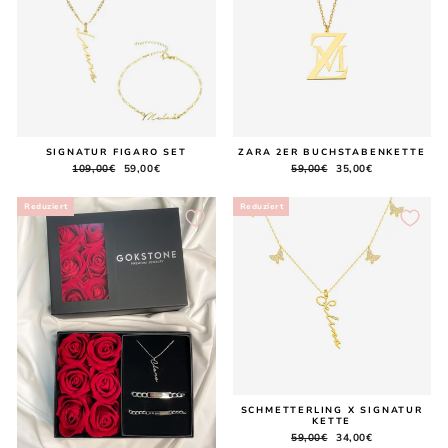
SIGNATUR FIGARO SET
ZARA 2ER BUCHSTABENKETTE
Normaler
109,00€
Sonderpreis
59,00€
Normaler
59,00€
Sonderpreis
35,00€
Preis
Preis
Reduziert
Reduziert
SCHMETTERLING X SIGNATUR
KETTE
Normaler
59,00€
Sonderpreis
34,00€