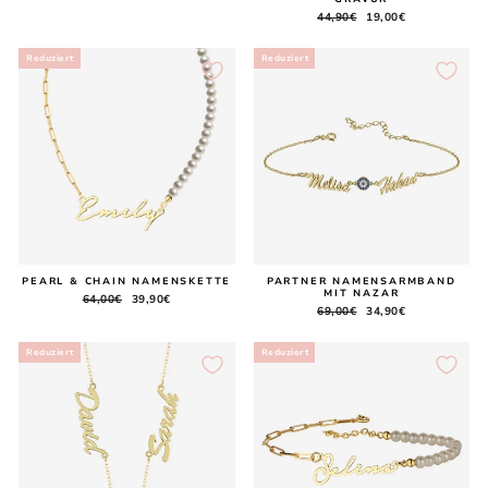
Preis
Normaler
44,90€
Sonderpreis
19,00€
Preis
Reduziert
Reduziert
PEARL & CHAIN NAMENSKETTE
PARTNER NAMENSARMBAND
MIT NAZAR
Normaler
64,00€
Sonderpreis
39,90€
Normaler
69,00€
Sonderpreis
34,90€
Preis
Preis
Reduziert
Reduziert