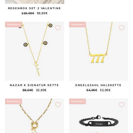
Preis
ROSENBOX SET 2 VALENTINE
Normaler
119,00€
Sonderpreis
59,90€
Preis
Reduziert
Reduziert
NAZAR X SIGNATUR KETTE
ENGELSZAHL HALSKETTE
Normaler
59,00€
Sonderpreis
32,90€
Normaler
54,00€
Sonderpreis
32,00€
Preis
Preis
Reduziert
Reduziert