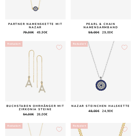
PARTNER NAMENSKETTE MIT
PEARL & CHAIN
NAZAR
NAMENSARMBAND
Normaler
79,00€
Sonderpreis
49,90€
Normaler
59,00€
Sonderpreis
29,00€
Preis
Preis
Reduziert
Reduziert
BUCHSTABEN OHRHÄNGER MIT
NAZAR STEINCHEN HALSKETTE
ZIRKONIA STEINE
Normaler
49,00€
Sonderpreis
24,90€
Normaler
54,00€
Sonderpreis
26,00€
Preis
Preis
Reduziert
Reduziert