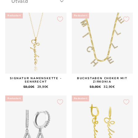
Reduziert
Reduziert
SIGNATUR NAMENSKETTE -
BUCHSTABEN CHOKER MIT
SENKRECHT
ZIRKONIA
Normaler
59,00€
Sonderpreis
29,90€
Normaler
59,90€
Sonderpreis
32,90€
Preis
Preis
Reduziert
Reduziert