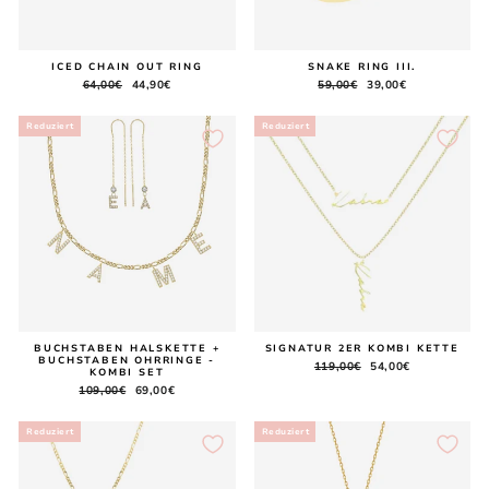
ICED CHAIN OUT RING
SNAKE RING III.
Normaler
64,00€
Sonderpreis
44,90€
Normaler
59,00€
Sonderpreis
39,00€
Preis
Preis
Reduziert
Reduziert
BUCHSTABEN HALSKETTE +
SIGNATUR 2ER KOMBI KETTE
BUCHSTABEN OHRRINGE -
Normaler
119,00€
Sonderpreis
54,00€
KOMBI SET
Preis
Normaler
109,00€
Sonderpreis
69,00€
Preis
Reduziert
Reduziert