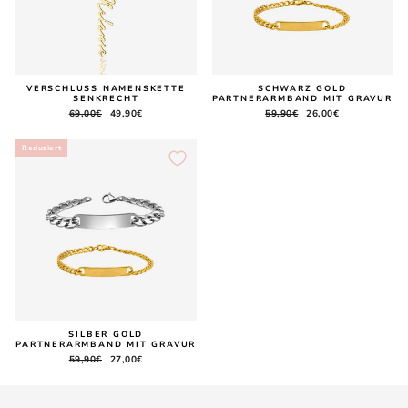
VERSCHLUSS NAMENSKETTE
SCHWARZ GOLD
SENKRECHT
PARTNERARMBAND MIT GRAVUR
Normaler
69,00€
Sonderpreis
49,90€
Normaler
59,90€
Sonderpreis
26,00€
Preis
Preis
Reduziert
SILBER GOLD
PARTNERARMBAND MIT GRAVUR
Normaler
59,90€
Sonderpreis
27,00€
Preis